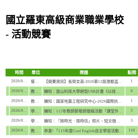
國立羅東高級商業職業學校
- 活動競賽
時間
單位
標題
點閱
2026/08/03
1
餐飲管理科
【競賽資訊】長榮女高-2026第12屆港都盃海洋永續餐飲創意大賽
2026/07/07
6
教務處
轉知：崑山科技大學耕型USR計畫《以技術為體、生活為用的循環經濟路徑—建構社區的永續韌性》--「2026「淨零綠生活-3D列印街道家具設計競賽」
2026/07/07
1
教務處
轉知：國家地震工程研究中心-2026國際抗震盃邀請賽(IDEERS2026)歡迎組隊參加
2026/07/05
5
學務處
轉知：115年教師節敬師徵稿活動「課堂外的那堂課」
2026/06/29
3
學務處
轉知：「跨時光．限時信」照片、短文徵件活動
2026/06/25
110
教務處
恭喜! 「115年度Cool English自主學習活動」五月份場次獲獎