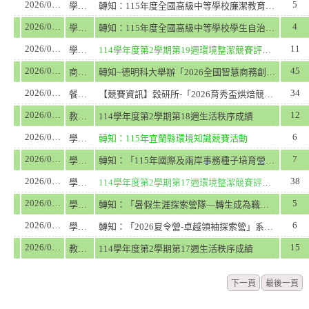
2026/06/22
5
學務處
轉知：115年度全國高級中等學校廉潔教育研習營
2026/06/22
4
學務處
轉知：115年度全國高級中等學校學生自治及參與之培力研習營
2026/06/22
11
學務處
114學年度第2學期第19週環境整潔競賽評分成績
2026/06/17
45
商業經營科
轉知~德明科大舉辦「2026全國智慧商務創新創業競賽」，敬邀貴校師長蒞臨指導並歡迎組隊參加，詳見附件。
2026/06/17
34
餐飲管理科
【競賽資訊】穀研所-「2026育秀盃烘焙競賽」
2026/06/15
12
教官室
114學年度第2學期第18週生活秩序成績
2026/06/10
6
學務處
轉知：115年宜蘭縣環境知識競賽活動
2026/06/09
7
學務處
轉知：「115年國際及兩岸事務種子培育營(臺灣媒體新識野)」活動
2026/06/08
38
學務處
114學年度第2學期第17週環境整潔競賽評分成績
2026/06/07
5
學務處
轉知：「暑假生涯探索營隊—轉生成為職涯冒險家」
2026/06/07
6
學務處
轉知：「2026夏令營-卓越領袖探索營」系列活動招生中
2026/06/05
15
教官室
114學年度第2學期第17週生活秩序成績
下一頁
最後一頁