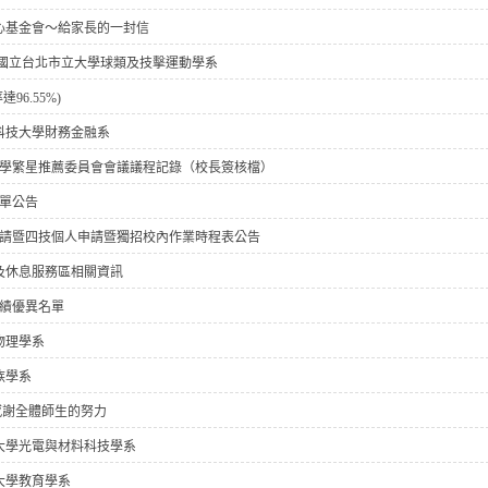
心基金會～給家長的一封信
取國立台北市立大學球類及技擊運動學系
6.55%)
科技大學財務金融系
大學繁星推薦委員會會議議程記錄（校長簽核檔）
名單公告
申請暨四技個人申請暨獨招校內作業時程表公告
)應考及休息服務區相關資訊
成績優異名單
物理學系
族學系
感謝全體師生的努力
大學光電與材料科技學系
大學教育學系