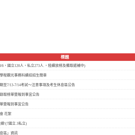
標題
6，國立120人，私立273人.，陸續放榜及備取遞補中)
能學程觀光事務科續招招生簡章
至7/13-7/14考試～注意事項及考生休息區公告
生錄取榜單暨報到事宜公告
榜單暨報到事宜公告
會 花絮
!(7國立.3私立)
休息區」資訊