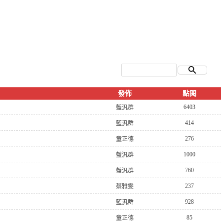
發佈
點閱
6403
藍汎群
414
藍汎群
276
童正德
1000
藍汎群
760
藍汎群
237
蔡雅雯
928
藍汎群
85
童正德