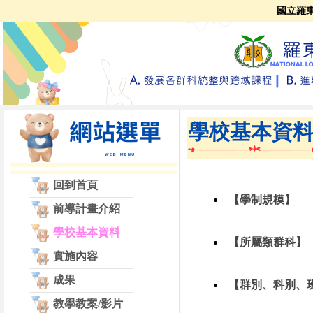
國立羅
學校基本資
回到首頁
【學制規模】
前導計畫介紹
學校基本資料
【所屬類群科】
實施內容
成果
【群別、科別、
教學教案/影片