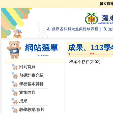
國立羅
成果
、
113
回到首頁
前導計畫介紹
學校基本資料
實施內容
成果
教學教案/影片