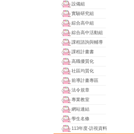
設備組
實驗研究組
綜合高中組
綜合高中活動組
課程諮詢與輔導
課程計畫書
高職優質化
社區均質化
前導計畫專區
法令規章
專業教室
網站連結
學生名條
113年度-訪視資料